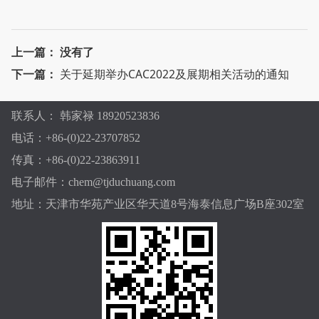
上一篇： 没有了
下一篇：
关于延期举办CAC2022及展期相关活动的通知
联系人： 韩家禄 18920523836
电话：+86-(0)22-23707852
传真：+86-(0)22-23863911
电子邮件：chem@tjduchuang.com
地址：天津市华苑产业区华天道8号海泰信息广场B座302室