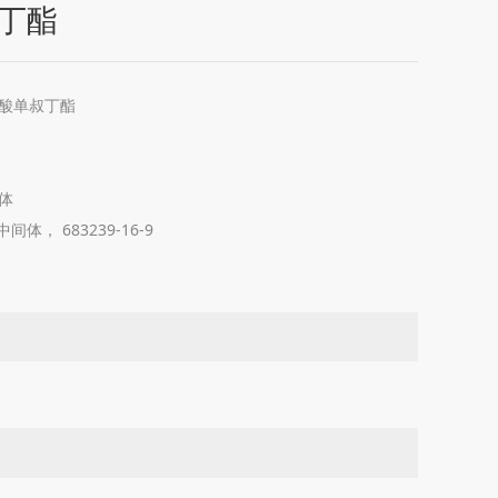
丁酯
酸单叔丁酯
体
间体， 683239-16-9