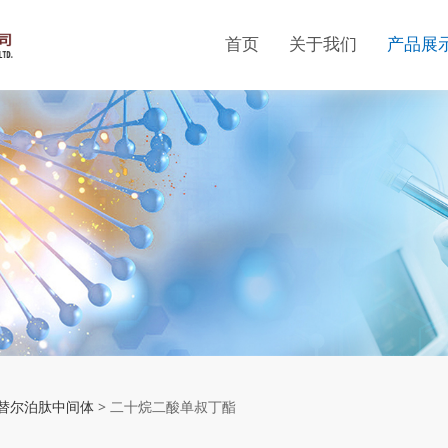
首页
关于我们
产品展
十烷二酸单叔丁酯
替尔泊肽中间体
>
二十烷二酸单叔丁酯