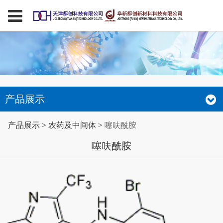
产品展示
噻呋酰胺
产品展示
>
农药及中间体
>
噻呋酰胺
噻呋酰胺