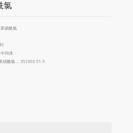
酰氯
氟苯磺酰氯
列
工中间体
苯磺酰氯， 351003-51-5