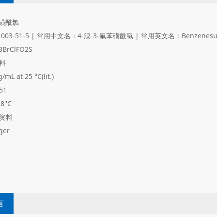
苯磺酰氯
003-51-5
|
常用中文名：4-溴-3-氟苯磺酰氯
|
常用英文名：Benzenesulfon
3BrClFO2S
料
/mL at 25 °C(lit.)
51
18°C
资料
ger
言