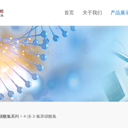
首页
关于我们
产品展
溴-3-氟苯磺酰氯
磺酰氯系列
>
4-溴-3-氟苯磺酰氯