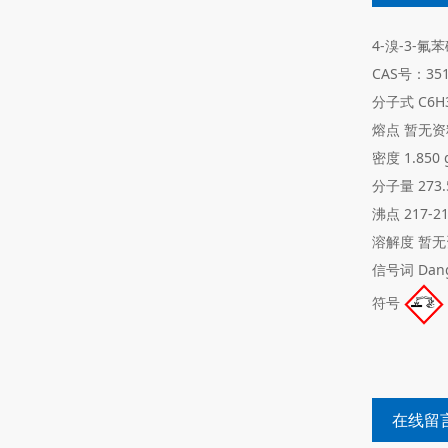
4-溴-3-氟
CAS号：351
分子式
C6H
熔点
暂无资
密度
1.850 g
分子量
273.
沸点
217-2
溶解度
暂无
信号词
Dan
符号
在线留