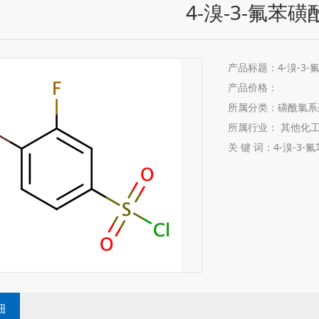
4-溴-3-氟苯磺
产品标题：4-溴-3-
产品价格：
所属分类：磺酰氯系
所属行业： 其他化
关 键 词：4-溴-3-氟
细